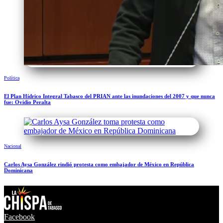
Política
El Plan Hídrico Integral Tabasco del PRIAN ante las inundaciones del 2007 y que nunca
fue: Ovidio Peralta
Nacional
Carlos Aysa González rindió protesta como embajador de México en República
Dominicana
Facebook