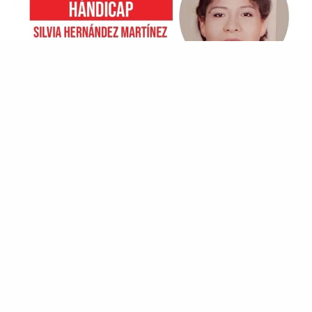
+ Necesario investigar a personal de todos
los banco
+ Éxodo de emecistas. MC se llenó de
“filibusteros” dice Cosme Zurita
El gobernador Javier May Rodríguez, acudió al