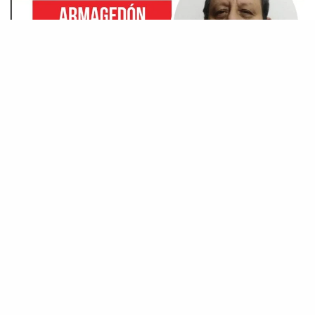
“Dichosos los que trabajan por la paz”
Mateo 5:9
*En los últimos doce días las escaramuzas de
la delincuencia organizada bajaron varias