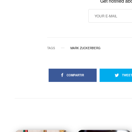
Get notified ab
TAGS
MARK ZUCKERBERG
COMPARTIR
TWEE