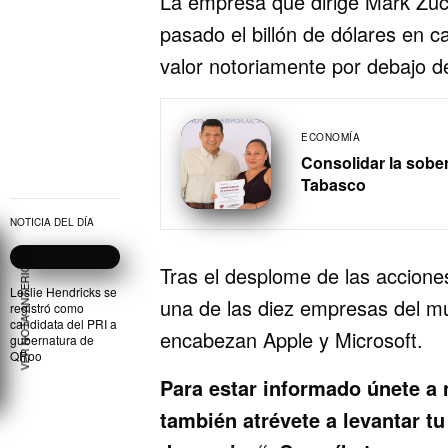
La empresa que dirige Mark Zuc
pasado el billón de dólares en ca
valor notoriamente por debajo de
ECONOMÍA
Consolidar la sober
Tabasco
NOTICIA DEL DÍA
VER NOTA ANTERIOR
Tras el desplome de las accion
Leslie Hendricks se
una de las diez empresas del mu
registró como
candidata del PRI a
encabezan Apple y Microsoft.
gubernatura de
QRoo
Para estar informado únete a
también atrévete a levantar tu