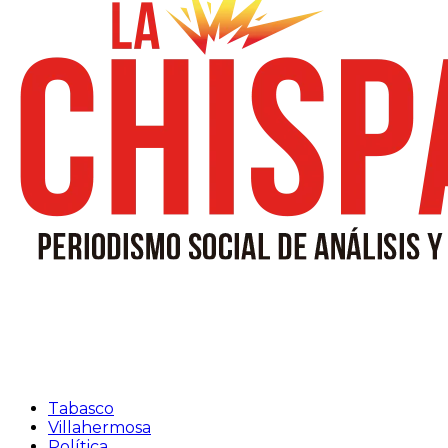
Tabasco
Villahermosa
Política