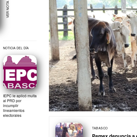
VER NOTA ANTERIOR
NOTICIA DEL DÍA
IEPC le aplicó multa
al PRD por
incumplir
lineamientos
electorales
TABASCO
Pemex denuncia a e