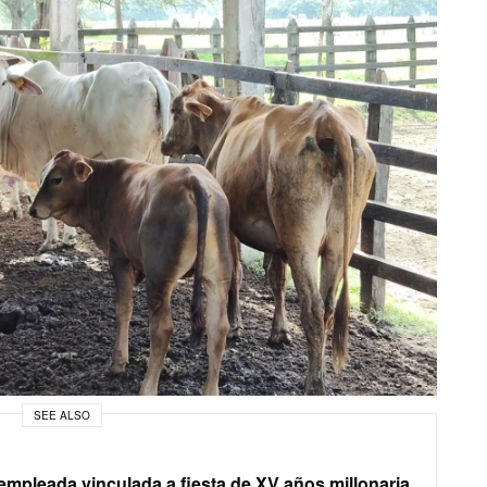
SEE ALSO
mpleada vinculada a fiesta de XV años millonaria