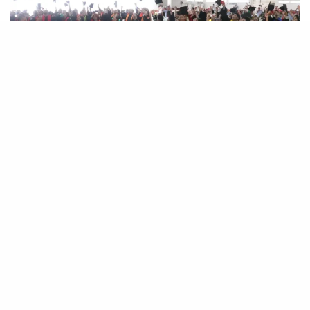
El rector, Teófilo Cruz Guzmán, presidió la
última graduación del ciclo escolar
“Gracias por confiar en nuestra Universidad;