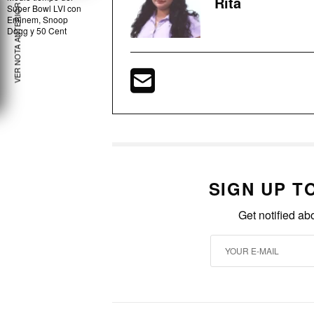
Rita
Super Bowl LVI con
VER NOTA ANTERIOR
Eminem, Snoop
Dogg y 50 Cent
SIGN UP T
Get notified ab