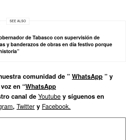
SEE ALSO
obernador de Tabasco con supervisión de
as y banderazos de obras en día festivo porque
historia”
 nuestra comunidad de
”
WhatsApp
” y
 voz en “
WhatsApp
stro canal de
Youtube
y síguenos en
agram
,
Twitter
y
Facebook.