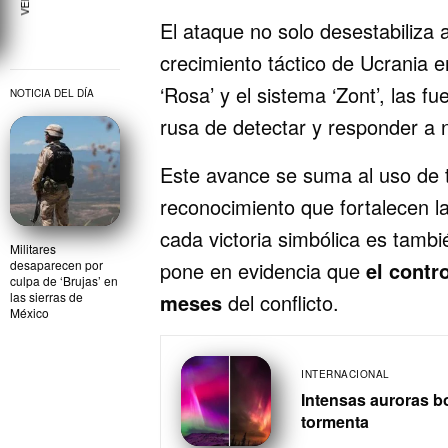
El ataque no solo desestabiliza 
crecimiento táctico de Ucrania en
‘Rosa’ y el sistema ‘Zont’, las 
NOTICIA DEL DÍA
rusa de detectar y responder a 
Este avance se suma al uso de t
reconocimiento que fortalecen l
cada victoria simbólica es tambié
Militares
pone en evidencia que
el contr
desaparecen por
culpa de ‘Brujas’ en
meses
del conflicto.
las sierras de
México
INTERNACIONAL
Intensas auroras bo
tormenta