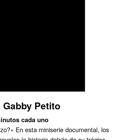
 Gabby Petito
minutos cada uno
izo?» En esta miniserie documental, los
evelan la historia detrás de su trágico