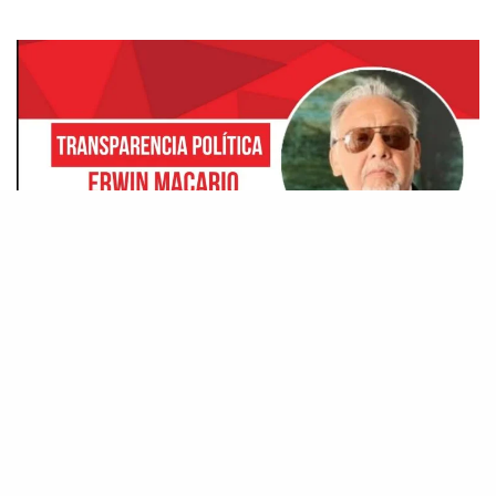
Heberto Taracena Ruiz y la juvenil lectura