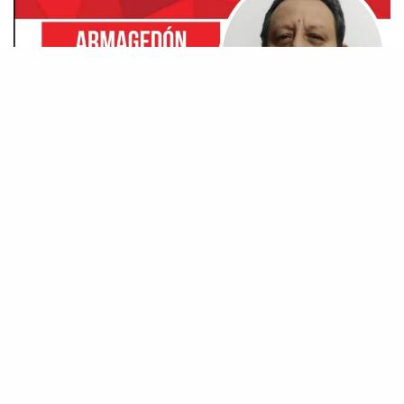
“El hombre de doble ánimo es inconstante
en todos sus caminos” Santiago 1:8
*Cuando una persona tiene problemas con
otra, en el justo equilibrio se puede decir que