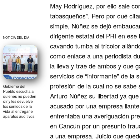
May Rodríguez, por ello sale co
tabasqueños”. Pero por qué cit
simple, Núñez se dejó embaucar
dirigente estatal del PRI en es
NOTICIA DEL DÍA
cavando tumba al tricolor alián
como enlace a una periodista du
la lleva y trae de ambos y que 
servicios de “informante” de la
profesión de la cual no se sabe s
Gobierno del
Pueblo escucha a
Arturo Núñez su libertad ya que 
quienes no pueden
oír y les devuelve
acusado por una empresa llante
los sonidos de la
vida al entregarle
enfrentaba una averiguación 
aparatos auditivos
en Cancún por un presunto frau
a una empresa. Juicio que qued